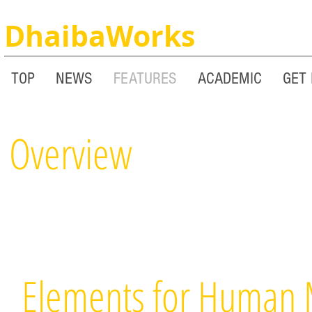
DhaibaWorks
TOP
NEWS
FEATURES
ACADEMIC
GET 
Overview
Elements for Human 