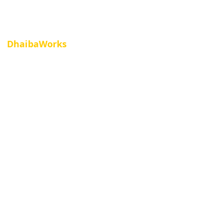
DhaibaWorks
© 2012-2025 by AIST. All rights reserved.