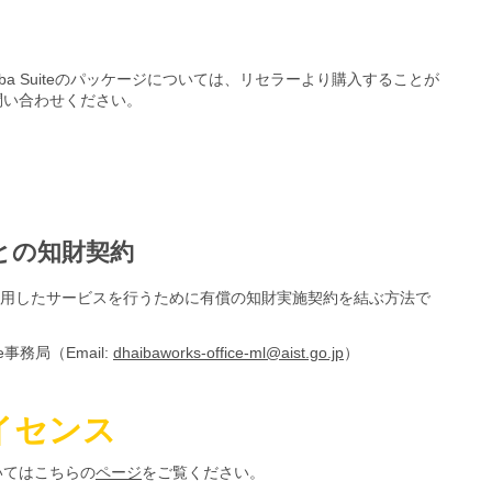
Dhaiba Suiteのパッケージについては、リセラーより購入することが
問い合わせください。
）
）
所との知財契約
これを活用したサービスを行うために有償の知財実施契約を結ぶ方法で
te事務局（Email:
dhaibaworks-office-ml@aist.go.jp
）
イセンス
いてはこちらの
ページ
をご覧ください。